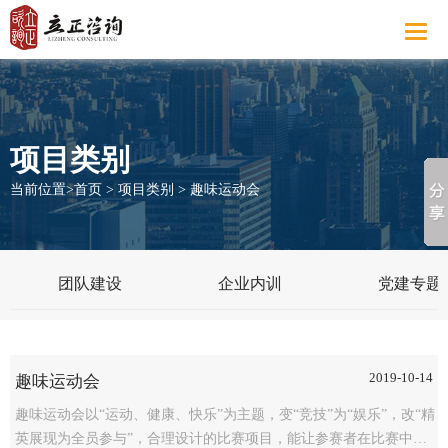
项目类别
当前位置>
首页
>
项目类别
>
趣味运动会
团队建设
企业内训
党建专题
2019-10-14
趣味运动会
趣味运动会以“运动、健康、快乐”为主题，变“竞技”为“娱乐”，改“精
英展现为全员参与”，合理设计的比赛项目，能让参赛者在比赛中感