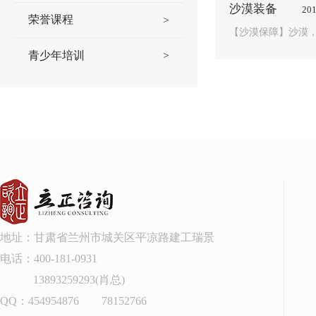
沙漠装备
201
荣誉课程
>
【沙漠保障】沙漠
青少年培训
>
地址：甘肃省兰州市城关区平凉路建工瑞景
电话：400-181-0931
13893259293(肖总)
QQ：
454954876 78152766