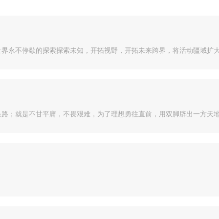
界永不停歇的探索探索未知，开拓视野，开拓未来跨界，将活动疆域扩大到
路；就是不甘平庸，不畏艰难，为了理想勇往直前，用双脚辟出一方天地；