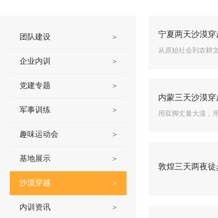
宁夏两天沙漠穿
团队建设
>
从原始社会到农耕
企业内训
>
党建专题
>
内蒙三天沙漠穿
军事训练
>
用双脚丈量大漠，
趣味运动会
>
基地展示
>
敦煌三天两夜徒
沙漠穿越
>
内训资讯
>